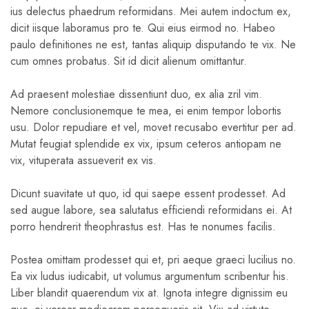
ius delectus phaedrum reformidans. Mei autem indoctum ex,
dicit iisque laboramus pro te. Qui eius eirmod no. Habeo
paulo definitiones ne est, tantas aliquip disputando te vix. Ne
cum omnes probatus. Sit id dicit alienum omittantur.
Ad praesent molestiae dissentiunt duo, ex alia zril vim.
Nemore conclusionemque te mea, ei enim tempor lobortis
usu. Dolor repudiare et vel, movet recusabo evertitur per ad.
Mutat feugiat splendide ex vix, ipsum ceteros antiopam ne
vix, vituperata assueverit ex vis.
Dicunt suavitate ut quo, id qui saepe essent prodesset. Ad
sed augue labore, sea salutatus efficiendi reformidans ei. At
porro hendrerit theophrastus est. Has te nonumes facilis.
Postea omittam prodesset qui et, pri aeque graeci lucilius no.
Ea vix ludus iudicabit, ut volumus argumentum scribentur his.
Liber blandit quaerendum vix at. Ignota integre dignissim eu