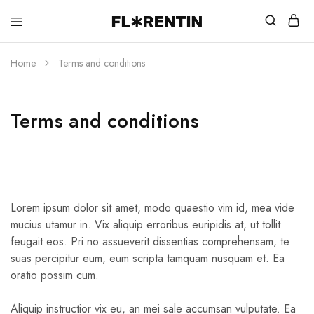
Florentin
Fashion
Shop
&
Style
Home
Terms and conditions
Terms and conditions
Lorem ipsum dolor sit amet, modo quaestio vim id, mea vide
mucius utamur in. Vix aliquip erroribus euripidis at, ut tollit
feugait eos. Pri no assueverit dissentias comprehensam, te
suas percipitur eum, eum scripta tamquam nusquam et. Ea
oratio possim cum.
Aliquip instructior vix eu, an mei sale accumsan vulputate. Ea